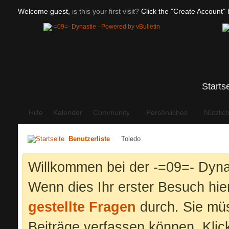
Welcome guest,
is this your first visit?
Click the "Create Account" b
Starts
Hilfe
Kalender
Community
Persönliches
Nützlic
Benutzerliste
Toledo
Willkommen bei der -=09=- Dyna
Wenn dies Ihr erster Besuch hier 
gestellte Fragen
durch. Sie mü
Beiträge verfassen können. Klic