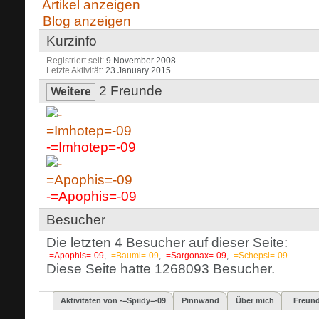
Artikel anzeigen
Blog anzeigen
Kurzinfo
Registriert seit
9.November 2008
Letzte Aktivität
23.January 2015
2
Freunde
Weitere
-=Imhotep=-09
-=Apophis=-09
Besucher
Die letzten 4 Besucher auf dieser Seite:
-=Apophis=-09
,
-=Baumi=-09
,
-=Sargonax=-09
,
-=Schepsi=-09
Diese Seite hatte
1268093
Besucher.
Aktivitäten von -=Spiidy=-09
Pinnwand
Über mich
Freun