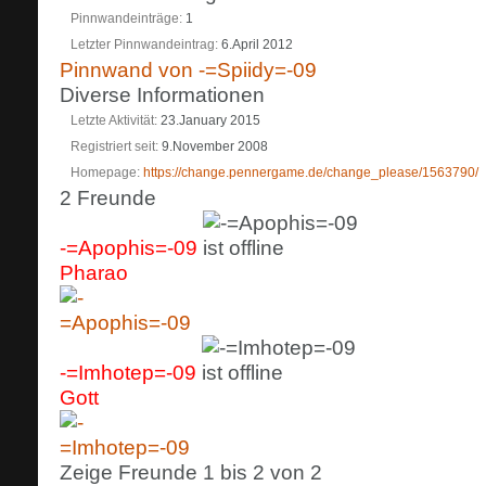
Pinnwandeinträge
1
Letzter Pinnwandeintrag
6.April 2012
Pinnwand von -=Spiidy=-09
Diverse Informationen
Letzte Aktivität
23.January 2015
Registriert seit
9.November 2008
Homepage
https://change.pennergame.de/change_please/1563790/
2
Freunde
-=Apophis=-09
Pharao
-=Imhotep=-09
Gott
Zeige Freunde 1 bis 2 von 2