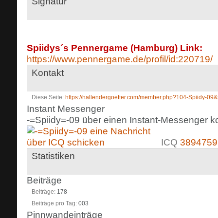
Signatur
Spiidys´s Pennergame (Hamburg) Link:
https://www.pennergame.de/profil/id:220719/
Kontakt
Diese Seite
https://hallendergoetter.com/member.php?104-Spiidy-
Instant Messenger
-=Spiidy=-09 über einen Instant-Messenger ko
ICQ
3894759
Statistiken
Beiträge
Beiträge
178
Beiträge pro Tag
003
Pinnwandeinträge