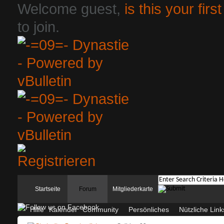
Welcome guest,
is this your first
to join.
Startseite
Forum
Mitgliederkarte
Hilfe
Kalender
Community
Persönliches
Nützliche Link