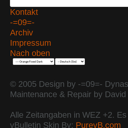
Kontakt
-=09=-
Archiv
Impressum
Nach oben
© 2005 Design by -=09=- Dynas
Maintenance & Repair by David 
Alle Zeitangaben in WEZ +2. Es i
vBulletin Skin By:
PurevB.com