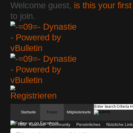
Welcome guest,
is this your first
to join.
Startseite
Forum
Mitgliederkarte
Hilfe
Kalender
Community
Persönliches
Nützliche Link