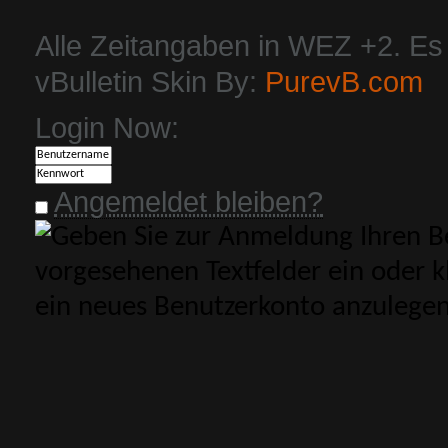
Alle Zeitangaben in WEZ +2. Es i
vBulletin Skin By:
PurevB.com
Login Now:
Angemeldet bleiben?