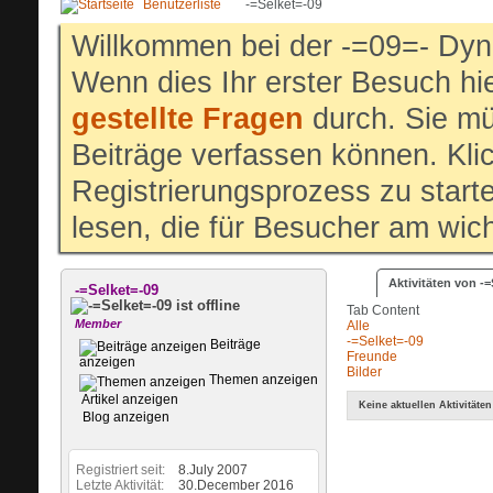
Benutzerliste
-=Selket=-09
Willkommen bei der -=09=- Dyn
Wenn dies Ihr erster Besuch hier
gestellte Fragen
durch. Sie mü
Beiträge verfassen können. Klic
Registrierungsprozess zu start
lesen, die für Besucher am wich
Aktivitäten von -=
-=Selket=-09
Tab Content
Member
Alle
-=Selket=-09
Beiträge
Freunde
anzeigen
Bilder
Themen anzeigen
Artikel anzeigen
Keine aktuellen Aktivitäten
Blog anzeigen
Registriert seit
8.July 2007
Letzte Aktivität
30.December 2016