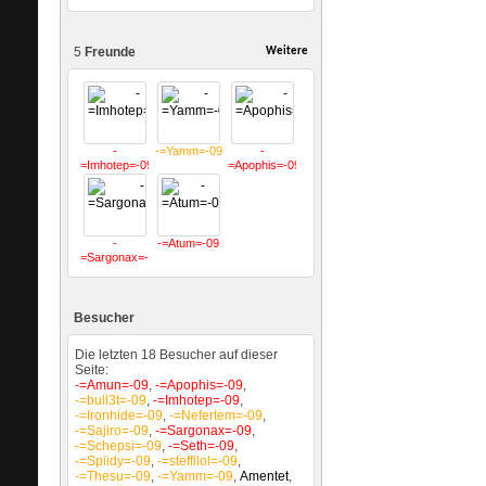
5
Freunde
Weitere
-
-=Yamm=-09
-
=Imhotep=-09
=Apophis=-09
-
-=Atum=-09
=Sargonax=-09
Besucher
Die letzten 18 Besucher auf dieser
Seite:
-=Amun=-09
,
-=Apophis=-09
,
-=bull3t=-09
,
-=Imhotep=-09
,
-=Ironhide=-09
,
-=Nefertem=-09
,
-=Sajiro=-09
,
-=Sargonax=-09
,
-=Schepsi=-09
,
-=Seth=-09
,
-=Spiidy=-09
,
-=steffilol=-09
,
-=Thesu=-09
,
-=Yamm=-09
,
Amentet
,