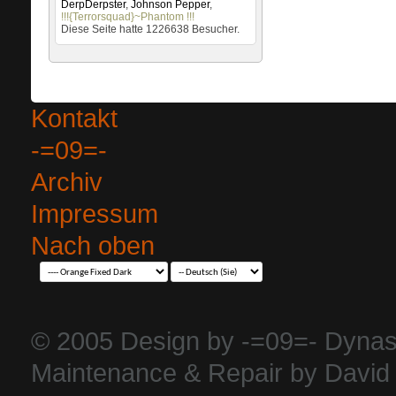
DerpDerpster
,
Johnson Pepper
,
!!!{Terrorsquad}~Phantom !!!
Diese Seite hatte
1226638
Besucher.
Kontakt
-=09=-
Archiv
Impressum
Nach oben
© 2005 Design by -=09=- Dynas
Maintenance & Repair by David 