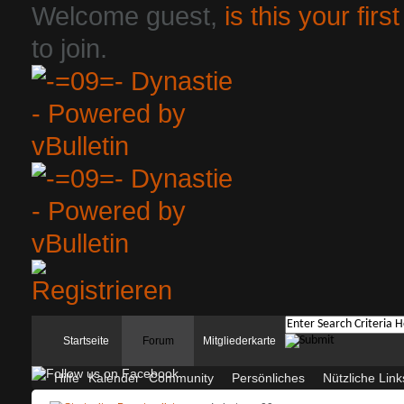
Welcome guest,
is this your first
to join.
Startseite
Forum
Mitgliederkarte
Hilfe
Kalender
Community
Persönliches
Nützliche Link