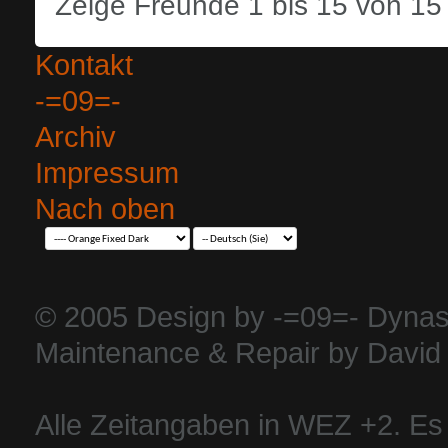
Zeige Freunde 1 bis 15 von 15
Kontakt
-=09=-
Archiv
Impressum
Nach oben
© 2005 Design by -=09=- Dynas
Maintenance & Repair by David 
Alle Zeitangaben in WEZ +2. Es i