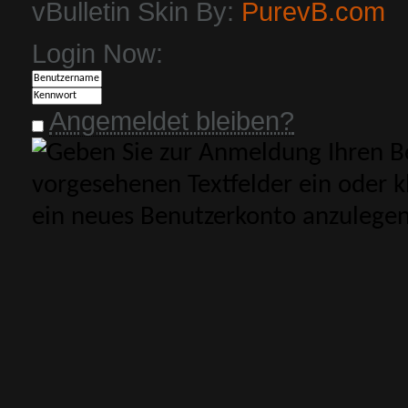
vBulletin Skin By:
PurevB.com
Login Now:
Angemeldet bleiben?