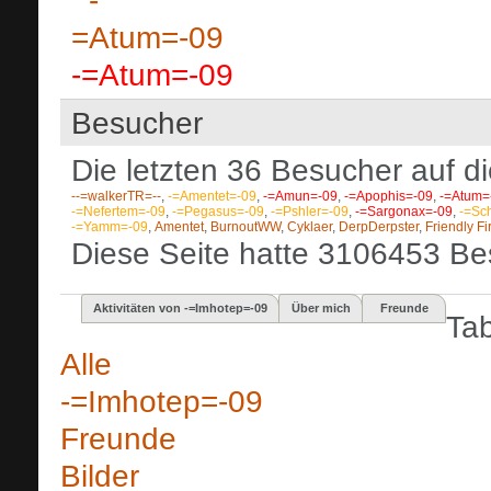
-=Atum=-09
Besucher
Die letzten 36 Besucher auf di
--=walkerTR=--
,
-=Amentet=-09
,
-=Amun=-09
,
-=Apophis=-09
,
-=Atum=
-=Nefertem=-09
,
-=Pegasus=-09
,
-=Pshler=-09
,
-=Sargonax=-09
,
-=Sc
-=Yamm=-09
,
Amentet
,
BurnoutWW
,
Cyklaer
,
DerpDerpster
,
Friendly Fi
Diese Seite hatte
3106453
Bes
Aktivitäten von -=Imhotep=-09
Über mich
Freunde
Ta
Alle
-=Imhotep=-09
Freunde
Bilder