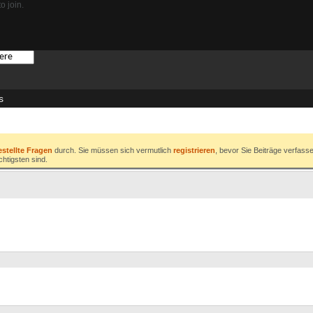
o join.
s
estellte Fragen
durch. Sie müssen sich vermutlich
registrieren
, bevor Sie Beiträge verfass
chtigsten sind.