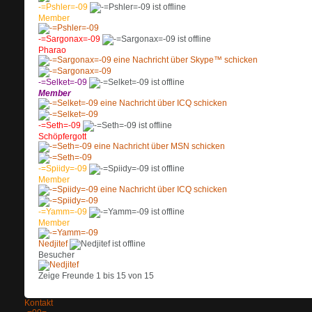
-=Pshler=-09
Member
-=Sargonax=-09
Pharao
-=Selket=-09
Member
-=Seth=-09
Schöpfergott
-=Spiidy=-09
Member
-=Yamm=-09
Member
Nedjitef
Besucher
Zeige Freunde 1 bis 15 von 15
Kontakt