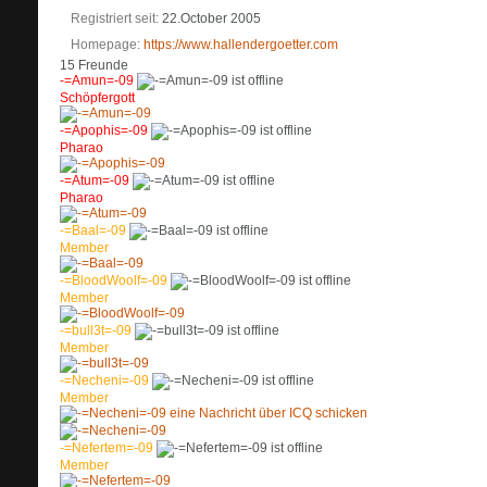
Registriert seit
22.October 2005
Homepage
https://www.hallendergoetter.com
15
Freunde
-=Amun=-09
Schöpfergott
-=Apophis=-09
Pharao
-=Atum=-09
Pharao
-=Baal=-09
Member
-=BloodWoolf=-09
Member
-=bull3t=-09
Member
-=Necheni=-09
Member
-=Nefertem=-09
Member