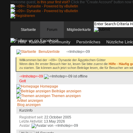
Welcome guest,
is this your first visit?
Click the "Create Account" button now t
Startseite
Forum
Mitgliederkarte
Hilfe
Kalender
Community
Persönliches
Nützliche Link
Benutzerliste
-=Imhotep=-09
Willkommen bei der -=09=- Dynastie der Ägyptischen Götter
Wenn dies Ihr erster Besuch hier ist, lesen Sie bitte zuerst die
Hilfe - Häufig g
zu starten. Sie können auch jetzt schon Beiträge lesen, die für Besucher am wi
-=Imhotep=-09
Gott
Homepage
Beiträge anzeigen
Themen anzeigen
Artikel anzeigen
Blog anzeigen
Kurzinfo
Registriert seit
22.October 2005
Letzte Aktivität
13.May 2026
Avatar