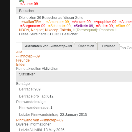
-=Atum=-09
Besucher
Die letzten 36 Besucher auf dieser Seite:
--=walkerTR=--
,
-=Amentet=-09
,
-=Amun=-09
,
-=Apophis=-09
,
-=Atum=
-=Sargonax=-09
,
-=Schepsi=-09
,
-=Selket=-09
,
-=Seth=-09
,
-=Sia=-09
,
N3ON
,
Nedjitef
,
Nikecop
,
Toledo
,
!!!{Terrorsquad}~Phantom !!!
Diese Seite hatte
3111321
Besucher.
Aktivitäten von -=Imhotep=-09
Über mich
Freunde
Tab Co
Alle
-=Imhotep=-09
Freunde
Bilder
Keine aktuellen Aktivitäten
Statistiken
Beiträge
Beiträge
909
Beiträge pro Tag
012
Pinnwandeinträge
Pinnwandeinträge
1
Letzter Pinnwandeintrag
22.January 2015
Pinnwand von -=Imhotep=-09
Diverse Informationen
Letzte Aktivität
13.May 2026