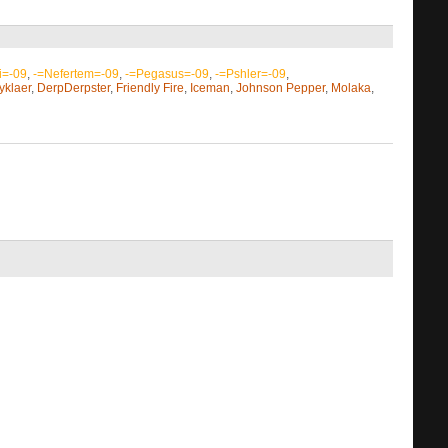
i=-09
,
-=Nefertem=-09
,
-=Pegasus=-09
,
-=Pshler=-09
,
yklaer
,
DerpDerpster
,
Friendly Fire
,
Iceman
,
Johnson Pepper
,
Molaka
,