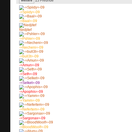
15
Freunde
Weitere
-=Spiidy=-09
-=Baal=-09
Nedjitef
-=Pshler=-09
-=Necheni=-09
-=bull3t=-09
-=Amun=-09
-=Seth=-09
-=Selket=-09
-=Apophis=-09
-=Yamm=-09
-=Nefertem=-09
-=Sargonax=-09
-=BloodWoolf=-09