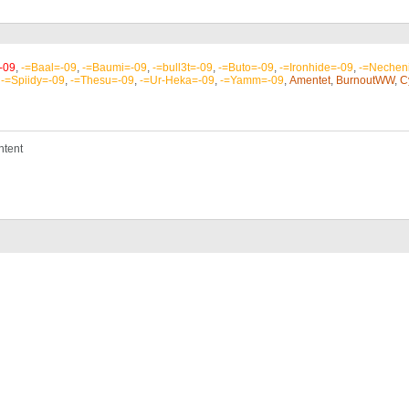
-09
,
-=Baal=-09
,
-=Baumi=-09
,
-=bull3t=-09
,
-=Buto=-09
,
-=Ironhide=-09
,
-=Nechen
-=Spiidy=-09
,
-=Thesu=-09
,
-=Ur-Heka=-09
,
-=Yamm=-09
,
Amentet
,
BurnoutWW
,
C
ntent