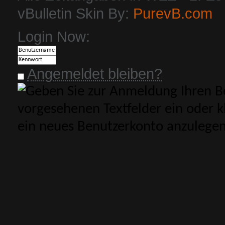
vBulletin Skin By:
PurevB.com
Login Now:
Angemeldet bleiben?