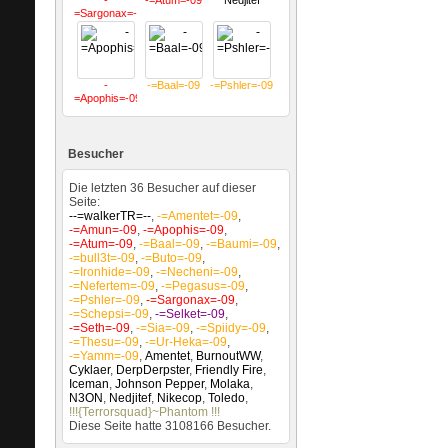
-
-=Atum=-09
Nedjitef
=Sargonax=-09
-
-=Baal=-09
-=Pshler=-09
=Apophis=-09
Besucher
Die letzten 36 Besucher auf dieser
Seite:
--=walkerTR=--
,
-=Amentet=-09
,
-=Amun=-09
,
-=Apophis=-09
,
-=Atum=-09
,
-=Baal=-09
,
-=Baumi=-09
,
-=bull3t=-09
,
-=Buto=-09
,
-=Ironhide=-09
,
-=Necheni=-09
,
-=Nefertem=-09
,
-=Pegasus=-09
,
-=Pshler=-09
,
-=Sargonax=-09
,
-=Schepsi=-09
,
-=Selket=-09
,
-=Seth=-09
,
-=Sia=-09
,
-=Spiidy=-09
,
-=Thesu=-09
,
-=Ur-Heka=-09
,
-=Yamm=-09
,
Amentet
,
BurnoutWW
,
Cyklaer
,
DerpDerpster
,
Friendly Fire
,
Iceman
,
Johnson Pepper
,
Molaka
,
N3ON
,
Nedjitef
,
Nikecop
,
Toledo
,
!!!{Terrorsquad}~Phantom !!!
Diese Seite hatte
3108166
Besucher.