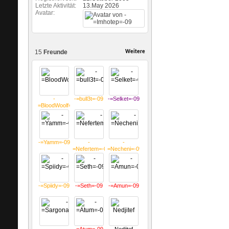
Letzte Aktivität
13.May 2026
Avatar
15
Freunde
Weitere
-
-=bull3t=-09
-=Selket=-09
=BloodWoolf=-09
-=Yamm=-09
-
-
=Nefertem=-09
=Necheni=-09
-=Spiidy=-09
-=Seth=-09
-=Amun=-09