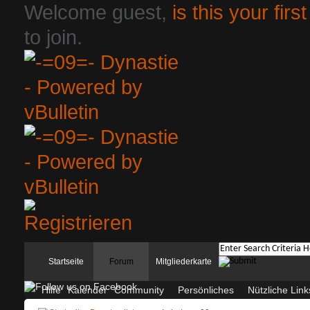
Welcome guest,
is this your first
to join.
Startseite
Forum
Mitgliederkarte
Hilfe
Kalender
Community
Persönliches
Nützliche Link