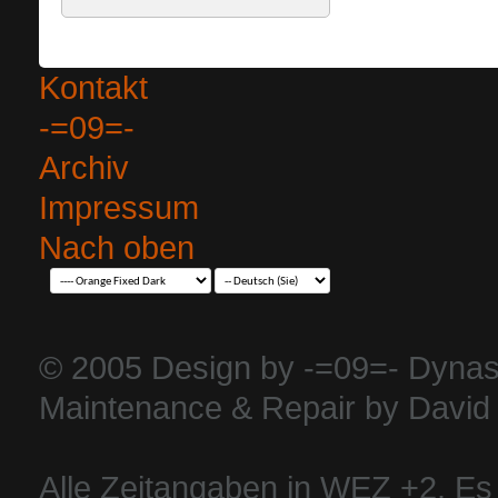
Kontakt
-=09=-
Archiv
Impressum
Nach oben
© 2005 Design by -=09=- Dynas
Maintenance & Repair by David 
Alle Zeitangaben in WEZ +2. Es i