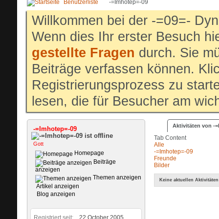
Benutzerliste
-=Imhotep=-09
Willkommen bei der -=09=- Dyn
Wenn dies Ihr erster Besuch hier
gestellte Fragen
durch. Sie mü
Beiträge verfassen können. Klic
Registrierungsprozess zu start
lesen, die für Besucher am wich
Aktivitäten von -
-=Imhotep=-09
Tab Content
Gott
Alle
-=Imhotep=-09
Homepage
Freunde
Beiträge
Bilder
anzeigen
Themen anzeigen
Keine aktuellen Aktivitäten
Artikel anzeigen
Blog anzeigen
Registriert seit
22.October 2005