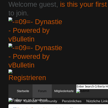
Welcome guest,
is this your first
to join.
Startseite
Forum
Mitgliederkarte
Hilfe
Kalender
Community
Persönliches
Nützliche Link