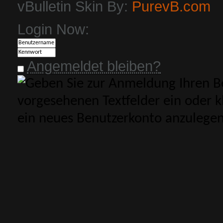
vBulletin Skin By:
PurevB.com
Login Now:
Angemeldet bleiben?