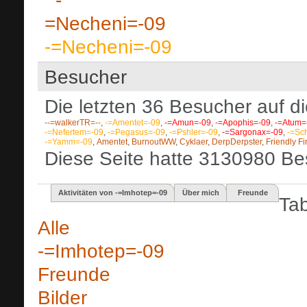
-=Necheni=-09
Besucher
Die letzten 36 Besucher auf di
--=walkerTR=--
,
-=Amentet=-09
,
-=Amun=-09
,
-=Apophis=-09
,
-=Atum=
-=Nefertem=-09
,
-=Pegasus=-09
,
-=Pshler=-09
,
-=Sargonax=-09
,
-=Sc
-=Yamm=-09
,
Amentet
,
BurnoutWW
,
Cyklaer
,
DerpDerpster
,
Friendly Fi
Diese Seite hatte
3130980
Bes
Aktivitäten von -=Imhotep=-09
Über mich
Freunde
Ta
Alle
-=Imhotep=-09
Freunde
Bilder