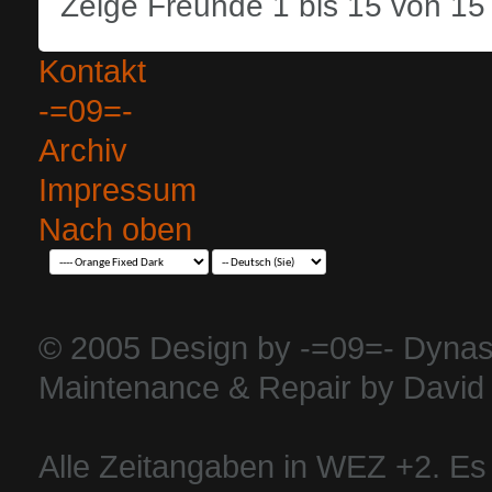
Zeige Freunde 1 bis 15 von 15
Kontakt
-=09=-
Archiv
Impressum
Nach oben
© 2005 Design by -=09=- Dynas
Maintenance & Repair by David 
Alle Zeitangaben in WEZ +2. Es i