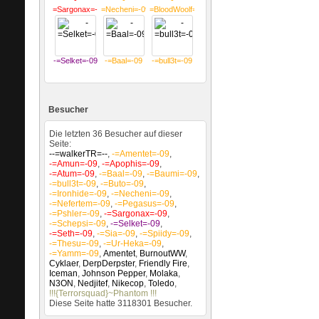
-
-
-
=Sargonax=-09
=Necheni=-09
=BloodWoolf=-09
-=Selket=-09
-=Baal=-09
-=bull3t=-09
Besucher
Die letzten 36 Besucher auf dieser
Seite:
--=walkerTR=--
,
-=Amentet=-09
,
-=Amun=-09
,
-=Apophis=-09
,
-=Atum=-09
,
-=Baal=-09
,
-=Baumi=-09
,
-=bull3t=-09
,
-=Buto=-09
,
-=Ironhide=-09
,
-=Necheni=-09
,
-=Nefertem=-09
,
-=Pegasus=-09
,
-=Pshler=-09
,
-=Sargonax=-09
,
-=Schepsi=-09
,
-=Selket=-09
,
-=Seth=-09
,
-=Sia=-09
,
-=Spiidy=-09
,
-=Thesu=-09
,
-=Ur-Heka=-09
,
-=Yamm=-09
,
Amentet
,
BurnoutWW
,
Cyklaer
,
DerpDerpster
,
Friendly Fire
,
Iceman
,
Johnson Pepper
,
Molaka
,
N3ON
,
Nedjitef
,
Nikecop
,
Toledo
,
!!!{Terrorsquad}~Phantom !!!
Diese Seite hatte
3118301
Besucher.