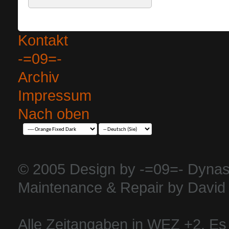
Kontakt
-=09=-
Archiv
Impressum
Nach oben
© 2005 Design by -=09=- Dynas
Maintenance & Repair by David 
Alle Zeitangaben in WEZ +2. Es i