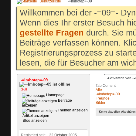
Benutzerliste
-=Imhotep=-09
Willkommen bei der -=09=- Dyn
Wenn dies Ihr erster Besuch hier
gestellte Fragen
durch. Sie mü
Beiträge verfassen können. Klic
Registrierungsprozess zu start
lesen, die für Besucher am wich
Aktivitäten von -
-=Imhotep=-09
Tab Content
Gott
Alle
-=Imhotep=-09
Homepage
Freunde
Beiträge
Bilder
anzeigen
Themen anzeigen
Keine aktuellen Aktivitäten
Artikel anzeigen
Blog anzeigen
Registriert seit
22.October 2005