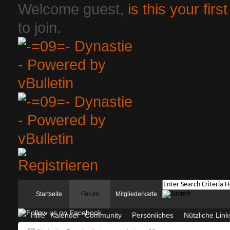
Welcome guest,
is this your first
to join.
Startseite
Forum
Mitgliederkarte
Hilfe
Kalender
Community
Persönliches
Nützliche Link