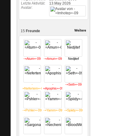
Letzte Aktivität
13.May 2026
Avatar
15
Freunde
Weitere
-=Atum=-09
-=Amun=-09
Nedjitef
-
-
-=Seth=-09
=Nefertem=-09
=Apophis=-09
-=Pshler=-09
-=Yamm=-09
-=Spiidy=-09