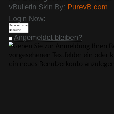
vBulletin Skin By:
PurevB.com
Login Now:
Angemeldet bleiben?