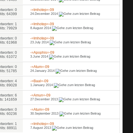
ntworten: 0
-=Imhotep=-09
Hits: 64399
24.December 2014
ntworten: 1
-=Imhotep=-09
Hits: 79929
8.August 2014
ntworten: 0
-=Imhotep=-09
Hits: 61968
23.July 2014
ntworten: 0
-=Apophis=-09
Hits: 61072
3.June 2014
ntworten: 0
-=Atum=-09
Hits: 51785
24.January 2014
ntworten: 4
-=Baal=-09
Hits: 89028
1.January 2014
ntworten: 6
-=Amun=-09
ts: 141659
27.December 2013
ntworten: 0
-=Atum=-09
Hits: 60236
30.September 2013
ntworten: 1
-=Imhotep=-09
Hits: 88911
7.August 2013