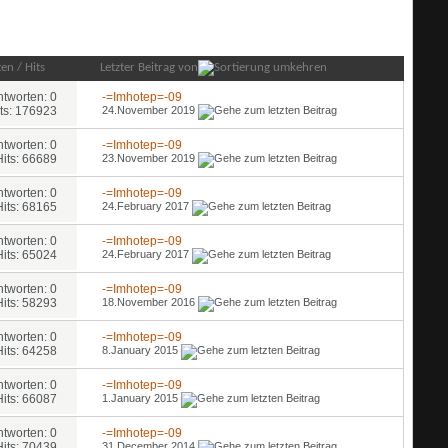
Forum-Optionen
Forum durchsuchen
ten
/
Hits
Letzter Beitrag von
ntworten: 0
-=Imhotep=-09
ts: 176923
24.November 2019
ntworten: 0
-=Imhotep=-09
Hits: 66689
23.November 2019
ntworten: 0
-=Imhotep=-09
Hits: 68165
24.February 2017
ntworten: 0
-=Imhotep=-09
Hits: 65024
24.February 2017
ntworten: 0
-=Imhotep=-09
Hits: 58293
18.November 2016
ntworten: 0
-=Imhotep=-09
Hits: 64258
8.January 2015
ntworten: 0
-=Imhotep=-09
Hits: 66087
1.January 2015
ntworten: 0
-=Imhotep=-09
Hits: 70439
31.December 2014