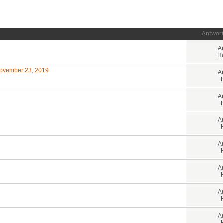
Antwor
A
Hi
 November 23, 2019
A
A
A
A
A
A
A