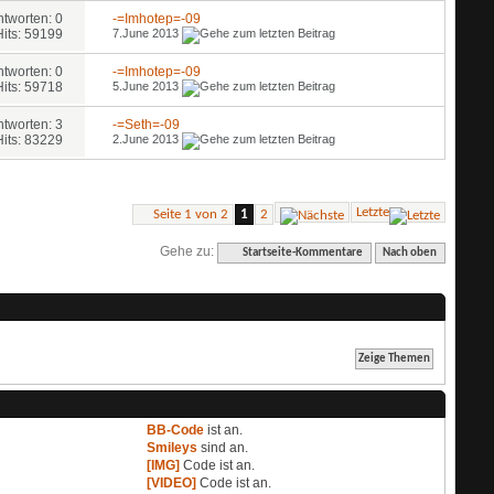
ntworten: 0
-=Imhotep=-09
Hits: 59199
7.June 2013
ntworten: 0
-=Imhotep=-09
Hits: 59718
5.June 2013
ntworten: 3
-=Seth=-09
Hits: 83229
2.June 2013
Letzte
Seite 1 von 2
1
2
Gehe zu:
Startseite-Kommentare
Nach oben
BB-Code
ist
an
.
Smileys
sind
an
.
[IMG]
Code ist
an
.
[VIDEO]
Code ist
an
.