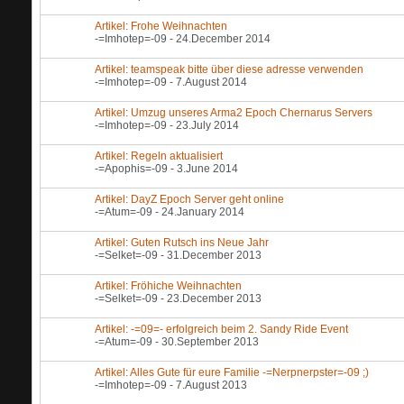
Artikel: Frohe Weihnachten
-=Imhotep=-09
- 24.December 2014
Artikel: teamspeak bitte über diese adresse verwenden
-=Imhotep=-09
- 7.August 2014
Artikel: Umzug unseres Arma2 Epoch Chernarus Servers
-=Imhotep=-09
- 23.July 2014
Artikel: Regeln aktualisiert
-=Apophis=-09
- 3.June 2014
Artikel: DayZ Epoch Server geht online
-=Atum=-09
- 24.January 2014
Artikel: Guten Rutsch ins Neue Jahr
-=Selket=-09
- 31.December 2013
Artikel: Fröhiche Weihnachten
-=Selket=-09
- 23.December 2013
Artikel: -=09=- erfolgreich beim 2. Sandy Ride Event
-=Atum=-09
- 30.September 2013
Artikel: Alles Gute für eure Familie -=Nerpnerpster=-09 ;)
-=Imhotep=-09
- 7.August 2013