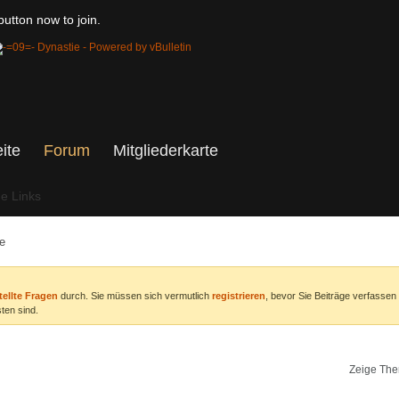
utton now to join.
eite
Forum
Mitgliederkarte
he Links
e
tellte Fragen
durch. Sie müssen sich vermutlich
registrieren
, bevor Sie Beiträge verfassen
ten sind.
Zeige The