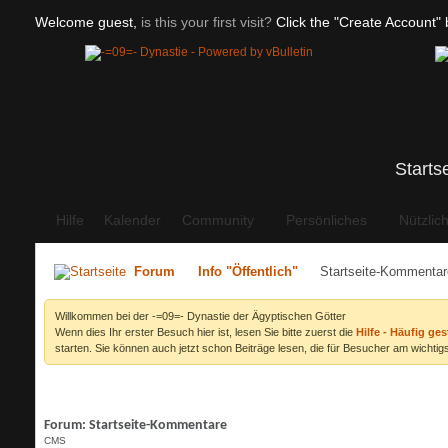
Welcome guest,
is this your first visit?
Click the "Create Account" b
Starts
Hilfe
Kalender
Community
Persönliches
Nützlic
Forum
Info "Öffentlich"
Startseite-Kommentar
Willkommen bei der -=09=- Dynastie der Ägyptischen Götter
Wenn dies Ihr erster Besuch hier ist, lesen Sie bitte zuerst die
Hilfe - Häufig ges
starten. Sie können auch jetzt schon Beiträge lesen, die für Besucher am wichtigs
Forum:
Startseite-Kommentare
CMS