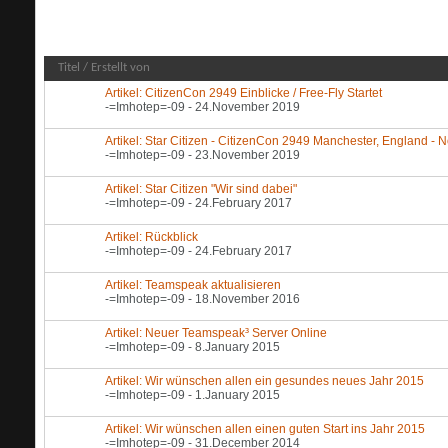
Forum:
Startseite-Kommentare
Titel
/
Erstellt von
Artikel: CitizenCon 2949 Einblicke / Free-Fly Startet
-=Imhotep=-09
- 24.November 2019
Artikel: Star Citizen - CitizenCon 2949 Manchester, England -
-=Imhotep=-09
- 23.November 2019
Artikel: Star Citizen "Wir sind dabei"
-=Imhotep=-09
- 24.February 2017
Artikel: Rückblick
-=Imhotep=-09
- 24.February 2017
Artikel: Teamspeak aktualisieren
-=Imhotep=-09
- 18.November 2016
Artikel: Neuer Teamspeak³ Server Online
-=Imhotep=-09
- 8.January 2015
Artikel: Wir wünschen allen ein gesundes neues Jahr 2015
-=Imhotep=-09
- 1.January 2015
Artikel: Wir wünschen allen einen guten Start ins Jahr 2015
-=Imhotep=-09
- 31.December 2014