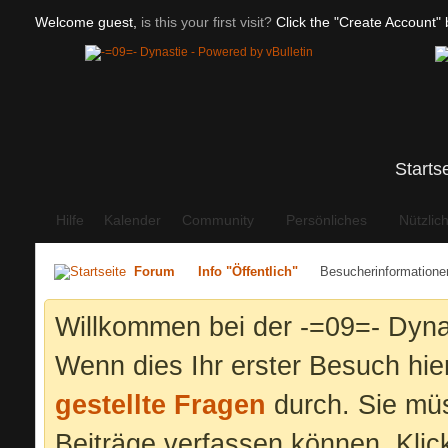
Welcome guest,
is this your first visit?
Click the "Create Account" b
Starts
Hilfe
Kalender
Community
Persönliches
Nützlic
Forum
Info "Öffentlich"
Besucherinformatione
Willkommen bei der -=09=- Dyna
Wenn dies Ihr erster Besuch hier 
gestellte Fragen
durch. Sie mü
Beiträge verfassen können. Klic