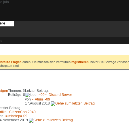
o join.
s
estellte Fragen
durch. Sie müssen sich vermutlich
registrieren
, bevor Sie Beiträge verfass
chtigsten sind.
eigen
Themen: 6
Letzter Beitrag:
Beiträge: 8
-=09=- Discord Server
von
-=Atum=-09
17.August 2018
etzter Beitrag:
rtikel: CitizenCon 2949...
on
-=Imhotep=-09
4.November 2019