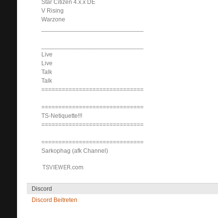
Star Citizen 4.x.x DE
V Rising
Warzone
______________________________
______________________________
Live
Live
Talk
Talk
==============================
==============================
TS-Netiquette!!!
==============================
==============================
Sarkophag (afk Channel)
Discord
Discord Beitreten