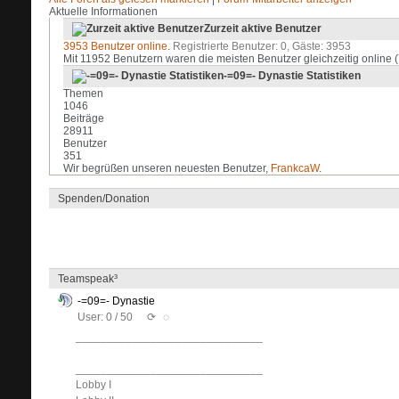
Aktuelle Informationen
Zurzeit aktive Benutzer
3953 Benutzer online
.
Registrierte Benutzer: 0, Gäste: 3953
Mit 11952 Benutzern waren die meisten Benutzer gleichzeitig onlin
-=09=- Dynastie Statistiken
Themen
1046
Beiträge
28911
Benutzer
351
Wir begrüßen unseren neuesten Benutzer,
FrankcaW
.
Spenden/Donation
Teamspeak³
-=09=- Dynastie
User: 0 / 50
⟳
◌
______________________________
______________________________
Lobby I