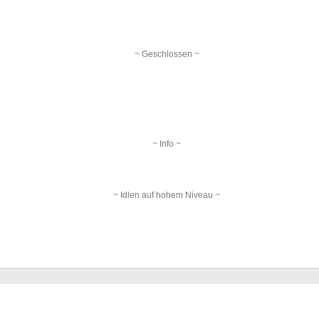
~ Geschlossen ~
~ Info ~
~ Idlen auf hohem Niveau ~