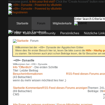
Welcome guest,
is this your first visit?
Click the "Create Account" button now t
Startseite
Forum
Mitgliederkarte
Hilfe
Kalender
Community
Persönliches
Nützliche Link
Forum
Willkommen bei der -=09=- Dynastie der Ägyptischen Götter
Wenn dies Ihr erster Besuch hier ist, lesen Sie bitte zuerst die
Hilfe - Häufig g
zu starten. Sie können auch jetzt schon Beiträge lesen, die für Besucher am wi
-=09=- Dynastie
Willkommen bei -=09=- Dynastie.
Info "Öffentlich"
- Die ersten Schritte
Titel
Letzter Beitrag
Besucherinformationen
RSS-Feed dieses Forums anz
(43 Betrachter)
wenn du mehr wissen möchtest lies hier ;)
Startseite-Kommentare
RSS-Feed dieses Forums anzeigen
Themen: 24
L
(69 Betrachter)
Beiträge: 39
A
CMS
v
2
Alle Foren als gelesen markieren
|
Forum-Mitarbeiter anzeigen