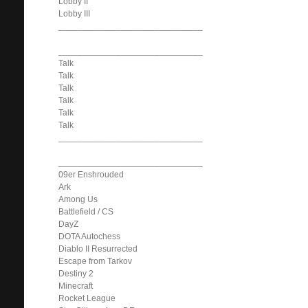
Lobby II
Lobby III
______________________________
______________________________
Talk
Talk
Talk
Talk
Talk
Talk
______________________________
______________________________
09er Enshrouded
Ark
Among Us
Battlefield / CS
DayZ
DOTA Autochess
Diablo II Resurrected
Escape from Tarkov
Destiny 2
Minecraft
Rocket League