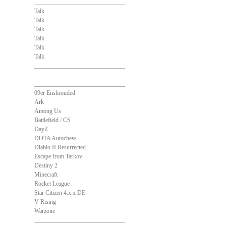
______________________________
Talk
Talk
Talk
Talk
Talk
Talk
______________________________
______________________________
09er Enshrouded
Ark
Among Us
Battlefield / CS
DayZ
DOTA Autochess
Diablo II Resurrected
Escape from Tarkov
Destiny 2
Minecraft
Rocket League
Star Citizen 4.x.x DE
V Rising
Warzone
______________________________