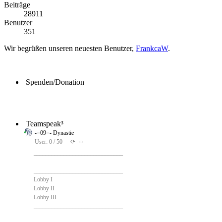
Beiträge
28911
Benutzer
351
Wir begrüßen unseren neuesten Benutzer,
FrankcaW
.
Spenden/Donation
Teamspeak³
-=09=- Dynastie
User: 0 / 50
⟳
◌
______________________________
______________________________
Lobby I
Lobby II
Lobby III
______________________________