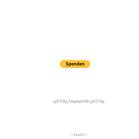
ஜ۩۞۩ஜ Eingangshalle ஜ۩۞۩ஜ
~ Level I ~