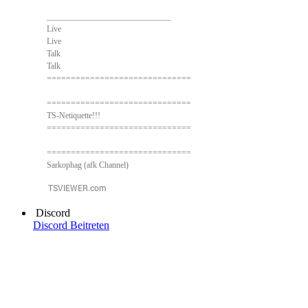
______________________________
Live
Live
Talk
Talk
==============================
==============================
TS-Netiquette!!!
==============================
==============================
Sarkophag (afk Channel)
Discord
Discord Beitreten