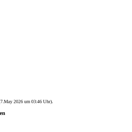
e (7.May 2026 um
03:46
Uhr).
ken