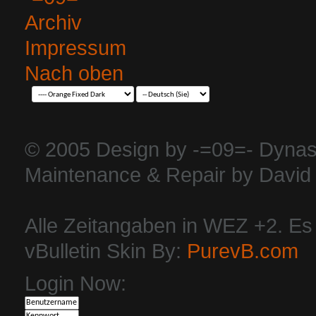
Archiv
Impressum
Nach oben
© 2005 Design by -=09=- Dynas
Maintenance & Repair by David 
Alle Zeitangaben in WEZ +2. Es i
vBulletin Skin By:
PurevB.com
Login Now: