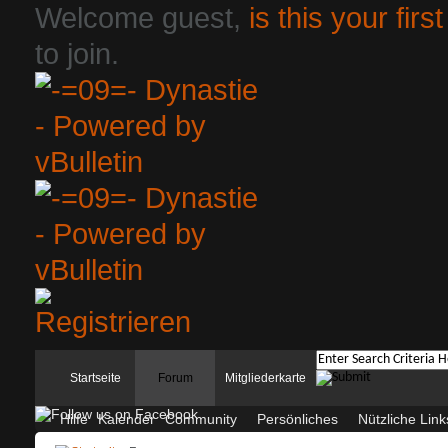
Welcome guest,
is this your first
to join.
Startseite
Forum
Mitgliederkarte
Hilfe
Kalender
Community
Persönliches
Nützliche Link