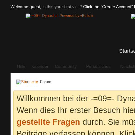
Welcome guest,
is this your first visit?
Click the "Create Account" b
Starts
Hilfe
Kalender
Community
Persönliches
Nützlic
Forum
Willkommen bei der -=09=- Dyna
Wenn dies Ihr erster Besuch hier 
gestellte Fragen
durch. Sie mü
Beiträge verfassen können. Klic