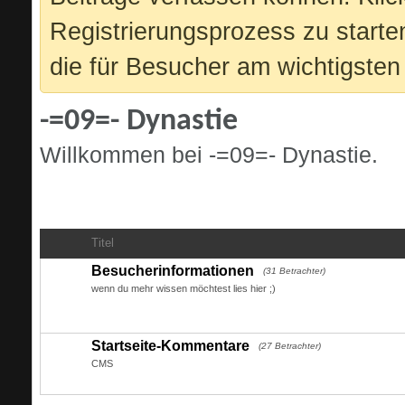
Registrierungsprozess zu starte
die für Besucher am wichtigsten 
-=09=- Dynastie
Willkommen bei -=09=- Dynastie.
Info "Öffentlich"
- Die ersten Schritte
Titel
Besucherinformationen
(31 Betrachter)
wenn du mehr wissen möchtest lies hier ;)
Startseite-Kommentare
(27 Betrachter)
CMS