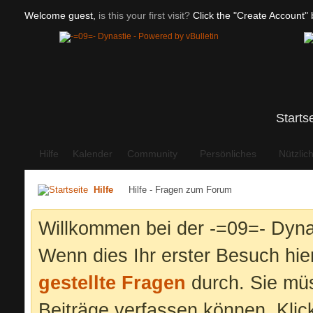
Welcome guest,
is this your first visit?
Click the "Create Account" b
Starts
Hilfe
Kalender
Community
Persönliches
Nützlic
Hilfe
Hilfe - Fragen zum Forum
Willkommen bei der -=09=- Dyna
Wenn dies Ihr erster Besuch hier 
gestellte Fragen
durch. Sie mü
Beiträge verfassen können. Klic