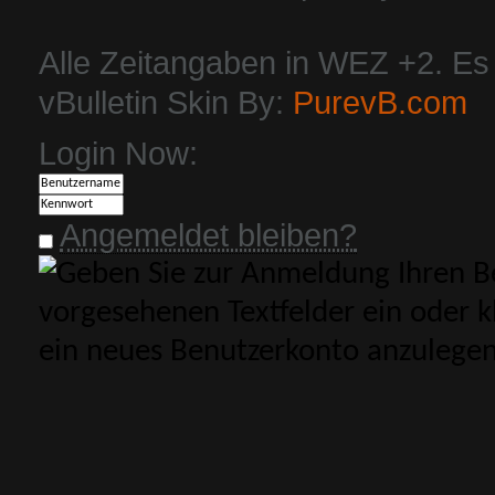
Alle Zeitangaben in WEZ +2. Es i
vBulletin Skin By:
PurevB.com
Login Now:
Angemeldet bleiben?