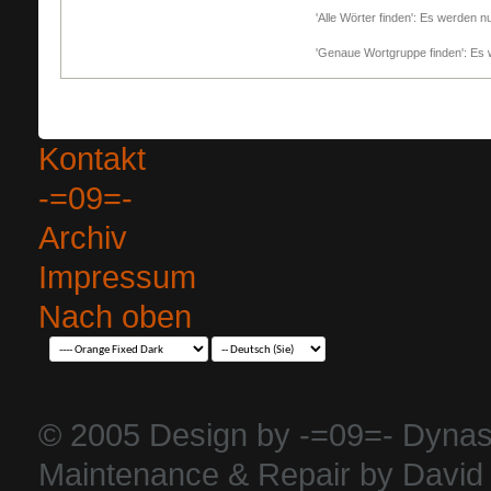
'Alle Wörter finden': Es werden nu
'Genaue Wortgruppe finden': Es w
Kontakt
-=09=-
Archiv
Impressum
Nach oben
© 2005 Design by -=09=- Dynas
Maintenance & Repair by David 