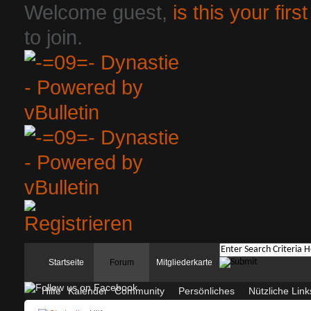
Welcome guest,
is this your first
to join.
Startseite
Forum
Mitgliederkarte
Hilfe
Kalender
Community
Persönliches
Nützliche Link