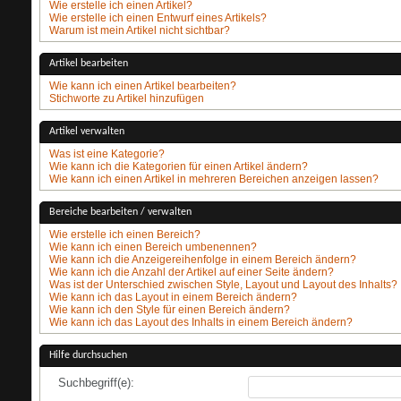
Wie erstelle ich einen Artikel?
Wie erstelle ich einen Entwurf eines Artikels?
Warum ist mein Artikel nicht sichtbar?
Artikel bearbeiten
Wie kann ich einen Artikel bearbeiten?
Stichworte zu Artikel hinzufügen
Artikel verwalten
Was ist eine Kategorie?
Wie kann ich die Kategorien für einen Artikel ändern?
Wie kann ich einen Artikel in mehreren Bereichen anzeigen lassen?
Bereiche bearbeiten / verwalten
Wie erstelle ich einen Bereich?
Wie kann ich einen Bereich umbenennen?
Wie kann ich die Anzeigereihenfolge in einem Bereich ändern?
Wie kann ich die Anzahl der Artikel auf einer Seite ändern?
Was ist der Unterschied zwischen Style, Layout und Layout des Inhalts?
Wie kann ich das Layout in einem Bereich ändern?
Wie kann ich den Style für einen Bereich ändern?
Wie kann ich das Layout des Inhalts in einem Bereich ändern?
Hilfe durchsuchen
Suchbegriff(e):