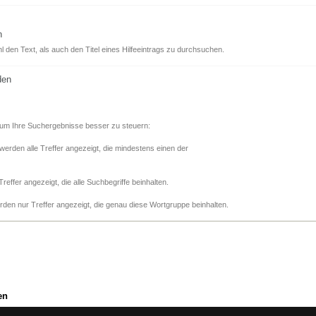
n
 den Text, als auch den Titel eines Hilfeeintrags zu durchsuchen.
den
 um Ihre Suchergebnisse besser zu steuern:
 werden alle Treffer angezeigt, die mindestens einen der
Treffer angezeigt, die alle Suchbegriffe beinhalten.
den nur Treffer angezeigt, die genau diese Wortgruppe beinhalten.
en