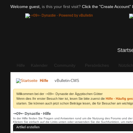
Welcome guest,
is this your first visit?
Click the "Create Account" b
Starts
Hilfe
Kalender
Community
Persönliches
Nützlic
Hilfe
vBulletin-CMS
Willkommen bei der -=09=- Dynastie der Ägyptischen Götter
Wenn dies Ihr erster Besuch hier ist, lesen Sie bitte zuerst die
Hilfe - Häufig ges
starten. Sie können auch jetzt schon Beiträge lesen, die für Besucher am wichtigs
-=09=- Dynastie - Hilfe
In der Hilfe finden Sie Fragen und Antworten rund um die Nutzung des Forums und der
Klicken Sie einfach auf die Links unten oder verwenden Sie die Suchfunktion, um meh
Artikel erstellen