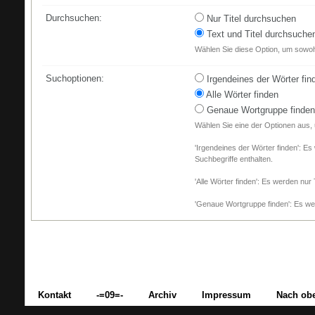
Durchsuchen:
Nur Titel durchsuchen
Text und Titel durchsuche
Wählen Sie diese Option, um sowohl
Suchoptionen:
Irgendeines der Wörter fin
Alle Wörter finden
Genaue Wortgruppe finden
Wählen Sie eine der Optionen aus,
'Irgendeines der Wörter finden': Es
Suchbegriffe enthalten.
'Alle Wörter finden': Es werden nur 
'Genaue Wortgruppe finden': Es wer
Kontakt
-=09=-
Archiv
Impressum
Nach ob