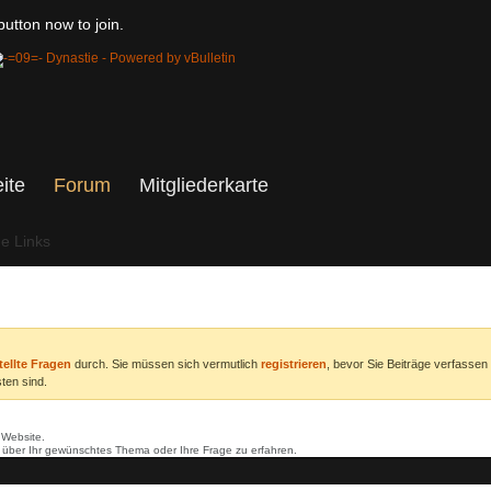
utton now to join.
eite
Forum
Mitgliederkarte
he Links
tellte Fragen
durch. Sie müssen sich vermutlich
registrieren
, bevor Sie Beiträge verfassen
ten sind.
 Website.
r über Ihr gewünschtes Thema oder Ihre Frage zu erfahren.