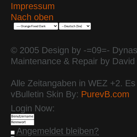
Impressum
Nach oben
© 2005 Design by -=09=- Dynas
Maintenance & Repair by David 
Alle Zeitangaben in WEZ +2. Es i
vBulletin Skin By:
PurevB.com
Login Now:
Angemeldet bleiben?