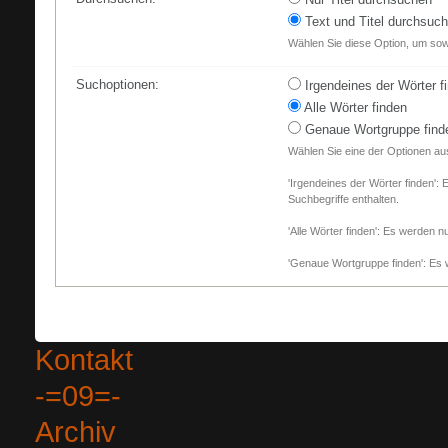
Text und Titel durchsuc
Wählen Sie diese Option, um sowo
Suchoptionen:
Irgendeines der Wörter f
Alle Wörter finden
Genaue Wortgruppe find
Wählen Sie eine der Optionen au
'Irgendeines der Wörter finden': 
Suchbegriffe enthalten.
'Alle Wörter finden': Es werden nu
'Genaue Wortgruppe finden': Es w
Kontakt
-=09=-
Archiv