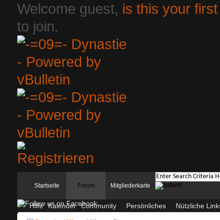
Welcome guest,
is this your first
to join.
Startseite
Forum
Mitgliederkarte
Hilfe
Kalender
Community
Persönliches
Nützliche Link