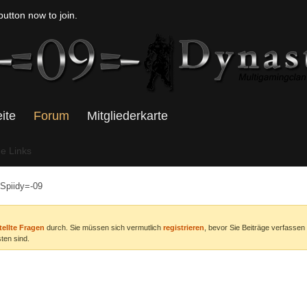
utton now to join.
eite
Forum
Mitgliederkarte
he Links
Spiidy=-09
tellte Fragen
durch. Sie müssen sich vermutlich
registrieren
, bevor Sie Beiträge verfassen
ten sind.