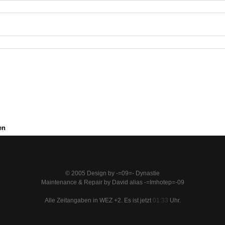
en
© 2005 Design by -=09=- Dynastie
Maintenance & Repair by David alias -=Imhotep=-09
Alle Zeitangaben in WEZ +2. Es ist jetzt
01:33
Uhr.