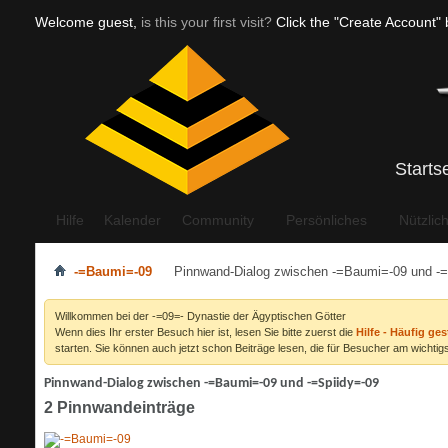
Welcome guest,
is this your first visit?
Click the "Create Account" b
Starts
Hilfe
Kalender
Community
Persönliches
Nützlic
-=Baumi=-09
Pinnwand-Dialog zwischen -=Baumi=-09 und -=
Willkommen bei der -=09=- Dynastie der Ägyptischen Götter
Wenn dies Ihr erster Besuch hier ist, lesen Sie bitte zuerst die
Hilfe - Häufig ges
starten. Sie können auch jetzt schon Beiträge lesen, die für Besucher am wichtigs
Pinnwand-Dialog zwischen -=Baumi=-09 und -=Spiidy=-09
2
Pinnwandeinträge