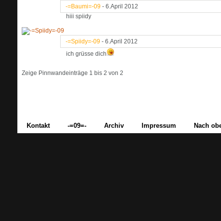
-=Baumi=-09
-
6.April 2012
hiii spiidy
-=Spiidy=-09
-
6.April 2012
ich grüsse dich
Zeige Pinnwandeinträge 1 bis
2
von
2
Kontakt
-=09=-
Archiv
Impressum
Nach ob