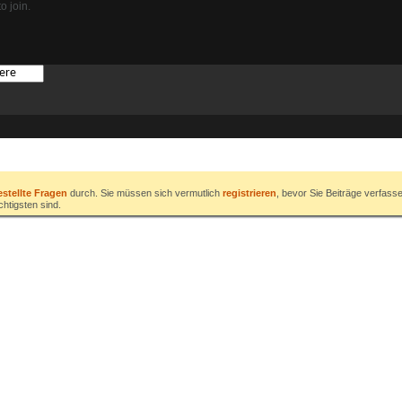
o join.
estellte Fragen
durch. Sie müssen sich vermutlich
registrieren
, bevor Sie Beiträge verfass
chtigsten sind.