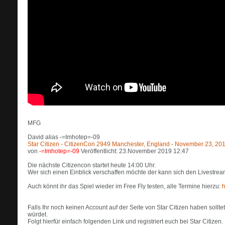
MFG
David alias -=Imhotep=-09
Star Citizen - CitizenCon 2949 Manchester, England - November 23, 20
von
-=Imhotep=-09
Veröffentlicht: 23.November 2019 12:47
Die nächste Citizencon startet heute 14:00 Uhr.
Wer sich einen Einblick verschaffen möchte der kann sich den Livestream
Auch könnt ihr das Spiel wieder im Free Fly testen, alle Termine hierzu:
h
Falls Ihr noch keinen Account auf der Seite von Star Citizen haben sol
würdet.
Folgt hierfür einfach folgenden Link und registriert euch bei Star Citizen.