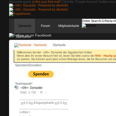
Welcome guest,
is this your first visit?
Click the "Create Account" button now t
Startseite
Forum
Mitgliederkarte
Startseite
Startseite
Startseite
Willkommen bei der -=09=- Dynastie der Ägyptischen Götter
Wenn dies Ihr erster Besuch hier ist, lesen Sie bitte zuerst die
Hilfe - Häufig g
zu starten. Sie können auch jetzt schon Beiträge lesen, die für Besucher am wi
Spenden/Donation
Teamspeak³
-=09=- Dynastie
User: 1 / 50
⟳
◌
______________________________
ஜ۩۞۩ஜ Eingangshalle ஜ۩۞۩ஜ
______________________________
Lobby I