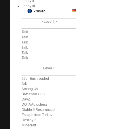
Lobby II
Lobby III
xNimzo
______________________________
~ Level I ~
______________________________
Talk
Talk
Talk
Talk
Talk
Talk
______________________________
~ Level II ~
______________________________
09er Enshrouded
Ark
Among Us
Battlefield / CS
DayZ
DOTA Autochess
Diablo II Resurrected
Escape from Tarkov
Destiny 2
Minecraft