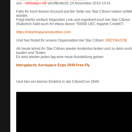
von
-=Imhotep=-09
Veröffentlicht: 24.November 2019 10:41
Falls Ihr noch keinen Account auf der Seite von Star Citizen haben sol
würdet.
Folgt hierfür einfach folgenden Link und registriert euch bei Star Citizen.
(Natürlich habt auch ihr etwas davon "50000 UEC Ingame Credits")
https://robertsspaceindustries.com
Und hier findet Ihr unsere Organisation bei Star Citizen:
09DYNASTIE
Ab heute könnt ihr Star Citizen wieder kostenlos testen und zu dem noch
kaufen und Testen.
Es wird wieder jeden tag eine neue Ausstellung geben.
Intergalactic Aerospace Expo 2949 Free-Fly
Und hier ein kleiner Einblick in die CitizenCon 2949