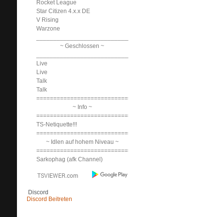
Rocket League
Star Citizen 4.x.x DE
V Rising
Warzone
______________________________
~ Geschlossen ~
______________________________
Live
Live
Talk
Talk
==============================
~ Info ~
==============================
TS-Netiquette!!!
==============================
~ Idlen auf hohem Niveau ~
==============================
Sarkophag (afk Channel)
Discord
Discord Beitreten