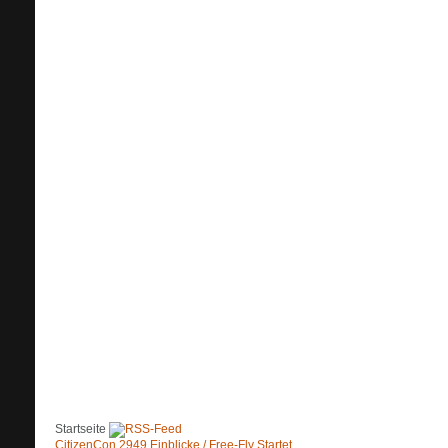
Startseite
CitizenCon 2949 Einblicke / Free-Fly Startet