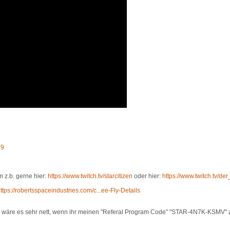
19
 z.b. gerne hier:
https://www.twitch.tv/starcitizen
oder hier:
https://www.twitch.tv/de
ttps://robertsspaceindustries.com/c...ee-Fly-Details
ltet wäre es sehr nett, wenn ihr meinen "Referal Program Code" "STAR-4N7K-KSMV" 