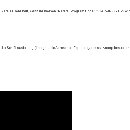
ltet wäre es sehr nett, wenn ihr meinen "Referal Program Code" "STAR-4N7K-KSMV" 
 die Schiffsaustellung (Intergalactic Aerospace Expo) in game auf Arcorp besuchen,