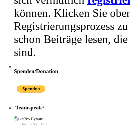
können. Klicken Sie oben
Registrierungsprozess zu 
schon Beiträge lesen, di
sind.
Spenden/Donation
Teamspeak³
-=09=- Dynastie
User: 0 / 50
⟳
◌