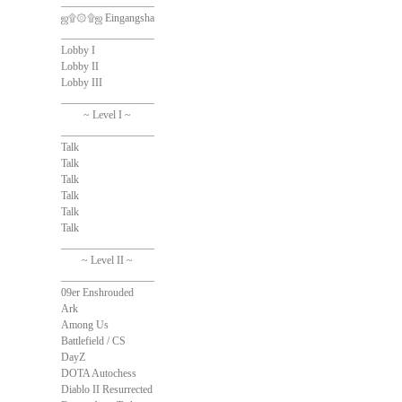
______________________________
ஜ۩۞۩ஜ Eingangshalle ஜ۩۞۩ஜ
______________________________
Lobby I
Lobby II
Lobby III
______________________________
~ Level I ~
______________________________
Talk
Talk
Talk
Talk
Talk
Talk
______________________________
~ Level II ~
______________________________
09er Enshrouded
Ark
Among Us
Battlefield / CS
DayZ
DOTA Autochess
Diablo II Resurrected