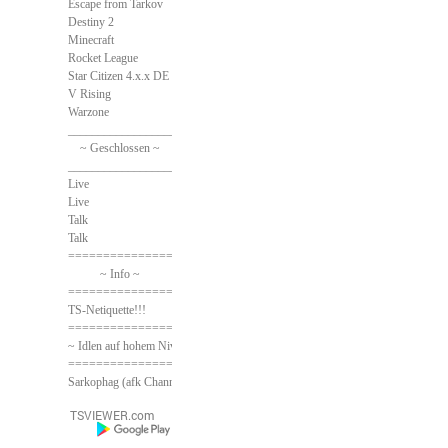
Escape from Tarkov
Destiny 2
Minecraft
Rocket League
Star Citizen 4.x.x DE
V Rising
Warzone
______________________________
~ Geschlossen ~
______________________________
Live
Live
Talk
Talk
==============================
~ Info ~
==============================
TS-Netiquette!!!
==============================
~ Idlen auf hohem Niveau ~
==============================
Sarkophag (afk Channel)