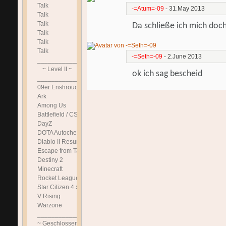
Talk
-=Atum=-09
-
31.May 2013
Talk
Talk
Da schließe ich mich doc
Talk
Talk
Talk
-=Seth=-09
-
2.June 2013
______________________________
~ Level II ~
ok ich sag bescheid
______________________________
09er Enshrouded
Ark
Among Us
Battlefield / CS
DayZ
DOTA Autochess
Diablo II Resurrected
Escape from Tarkov
Destiny 2
Minecraft
Rocket League
Star Citizen 4.x.x DE
V Rising
Warzone
______________________________
~ Geschlossen ~