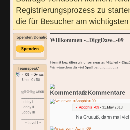
Registrierungsprozess zu starte
die für Besucher am wichtigsten 
Spenden/Donation
Willkommen -=DiggDave=-09
Hiermit begrüßen wir unser neustes Mitglied -=Dig
Wir wünschen dir viel Spaß bei und mit uns
Teamspeak³
-=09=- Dynastie
User: 0 / 50
⟳
◌
______________________________
3
Kommentare
ஜ۩۞۩ஜ Eingangshalle ஜ۩۞۩ஜ
______________________________
Lobby I
Lobby II
-=Apophis=-09
-
31.May 2013
Lobby III
Na Gruuuß, dann mal viel
______________________________
~ Level I ~
______________________________