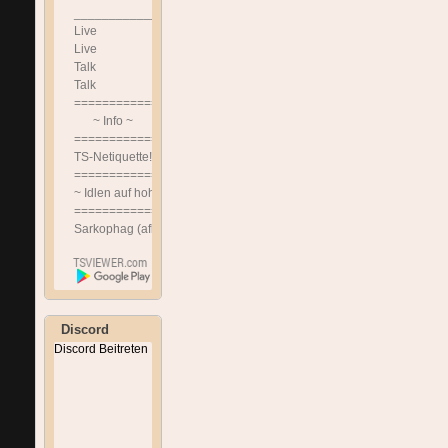
______________________________
Live
Live
Talk
Talk
==============================
~ Info ~
==============================
TS-Netiquette!!!
==============================
~ Idlen auf hohem Niveau ~
==============================
Sarkophag (afk Channel)
Discord
Discord Beitreten