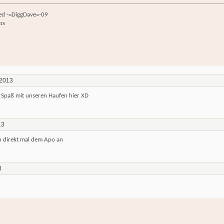
ied -=DiggDave=-09
ns
 2013
 Spaß mit unseren Haufen hier XD
13
h direkt mal dem Apo an
3