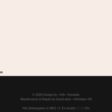
en
© 2005 Design by -=09=- Dynastie
Maintenance & Repair by David alias -=Imhotep=-09
Alle Zeitangaben in WEZ +2. Es ist jetzt
10:20
Uhr.