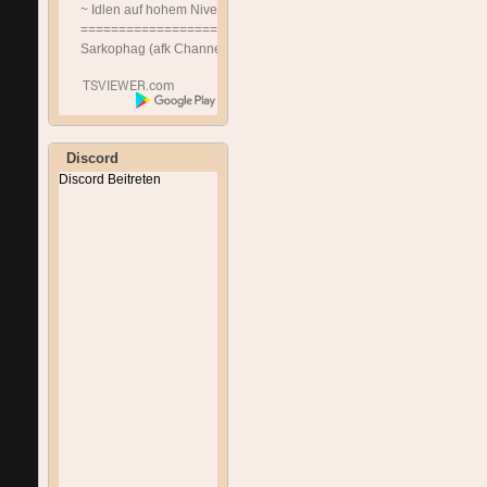
~ Idlen auf hohem Niveau ~
==============================
Sarkophag (afk Channel)
Discord
Discord Beitreten