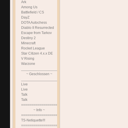
Ark
Among Us
Battlefield / CS
DayZ
DOTA Autochess
Diablo II Resurrected
Escape from Tarkov
Destiny 2
Minecraft
Rocket League
Star Citizen 4.x.x DE
V Rising
Warzone
______________________________
~ Geschlossen ~
______________________________
Live
Live
Talk
Talk
==============================
~ Info ~
==============================
TS-Netiquette!!!
==============================