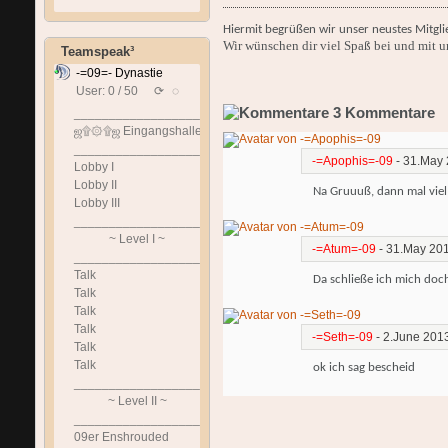
Hiermit begrüßen wir unser neustes Mitgl
Wir wünschen dir viel Spaß bei und mit u
Teamspeak³
-=09=- Dynastie
User: 0 / 50
⟳
◌
3
Kommentare
______________________________
ஜ۩۞۩ஜ Eingangshalle ஜ۩۞۩ஜ
______________________________
-=Apophis=-09
-
31.May
Lobby I
Lobby II
Na Gruuuß, dann mal viel
Lobby III
______________________________
~ Level I ~
-=Atum=-09
-
31.May 20
______________________________
Talk
Da schließe ich mich doc
Talk
Talk
Talk
-=Seth=-09
-
2.June 201
Talk
Talk
ok ich sag bescheid
______________________________
~ Level II ~
______________________________
09er Enshrouded