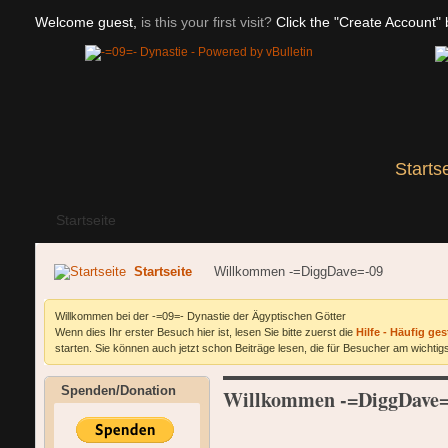
Welcome guest,
is this your first visit?
Click the "Create Account" b
Starts
Startseite
Startseite
Willkommen -=DiggDave=-09
Willkommen bei der -=09=- Dynastie der Ägyptischen Götter
Wenn dies Ihr erster Besuch hier ist, lesen Sie bitte zuerst die
Hilfe - Häufig ges
starten. Sie können auch jetzt schon Beiträge lesen, die für Besucher am wichtigs
Spenden/Donation
Willkommen -=DiggDave=