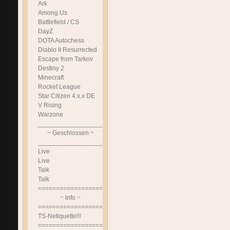
Ark
Among Us
Battlefield / CS
DayZ
DOTA Autochess
Diablo II Resurrected
Escape from Tarkov
Destiny 2
Minecraft
Rocket League
Star Citizen 4.x.x DE
V Rising
Warzone
______________________________
~ Geschlossen ~
______________________________
Live
Live
Talk
Talk
==============================
~ Info ~
==============================
TS-Netiquette!!!
==============================