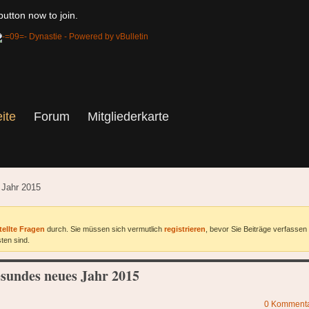
utton now to join.
eite
Forum
Mitgliederkarte
 Jahr 2015
tellte Fragen
durch. Sie müssen sich vermutlich
registrieren
, bevor Sie Beiträge verfassen
ten sind.
esundes neues Jahr 2015
0
Komment