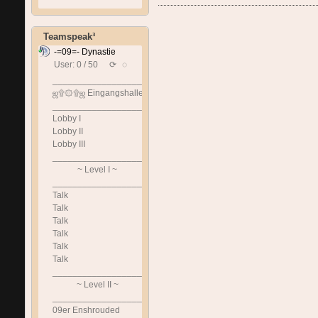
Teamspeak³
-=09=- Dynastie
User: 0 / 50
⟳
◌
______________________________
ஜ۩۞۩ஜ Eingangshalle ஜ۩۞۩ஜ
______________________________
Lobby I
Lobby II
Lobby III
______________________________
~ Level I ~
______________________________
Talk
Talk
Talk
Talk
Talk
Talk
______________________________
~ Level II ~
______________________________
09er Enshrouded