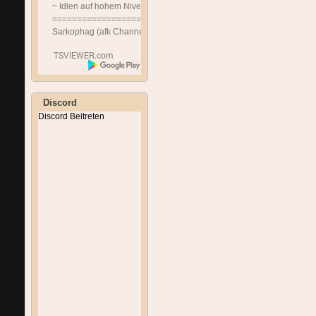
~ Idlen auf hohem Niveau ~
==============================
Sarkophag (afk Channel)
Discord
Discord Beitreten