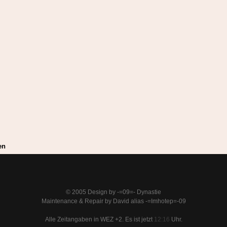
en
© 2005 Design by -=09=- Dynastie
Maintenance & Repair by David alias -=Imhotep=-09
Alle Zeitangaben in WEZ +2. Es ist jetzt
12:16
Uhr.