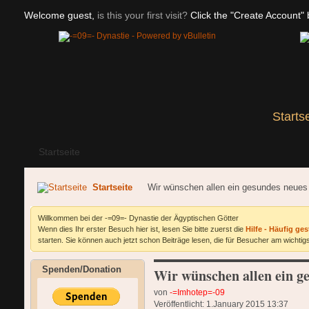
Welcome guest,
is this your first visit?
Click the "Create Account" b
Starts
Startseite
Startseite
Wir wünschen allen ein gesundes neues
Willkommen bei der -=09=- Dynastie der Ägyptischen Götter
Wenn dies Ihr erster Besuch hier ist, lesen Sie bitte zuerst die
Hilfe - Häufig ges
starten. Sie können auch jetzt schon Beiträge lesen, die für Besucher am wichtigs
Spenden/Donation
Wir wünschen allen ein g
von
-=Imhotep=-09
Veröffentlicht: 1.January 2015 13:37