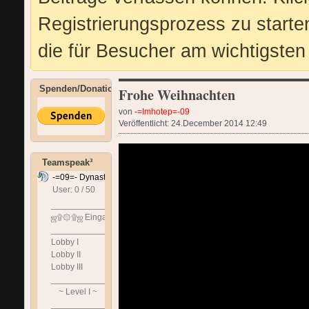
Registrierungsprozess zu starte
die für Besucher am wichtigsten 
Spenden/Donation
Frohe Weihnachten
von
-=Imhotep=-09
Veröffentlicht: 24.December 2014 12:49
Teamspeak³
-=09=- Dynastie
User: 0 / 50
⟳
◌
______________________________
ஜ۩۞۩ஜ Eingangshalle ஜ۩۞۩ஜ
______________________________
Lobby I
Lobby II
Lobby III
______________________________
~ Level I ~
______________________________