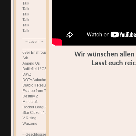
Talk
Talk
Talk
Talk
Talk
Talk
______________________________
~ Level II ~
______________________________
09er Enshrouded
Wir wünschen allen
Ark
Lasst euch rei
Among Us
Battlefield / CS
DayZ
DOTA Autochess
Diablo II Resurrected
Escape from Tarkov
Destiny 2
Minecraft
Rocket League
Star Citizen 4.x.x DE
V Rising
Warzone
______________________________
~ Geschlossen ~