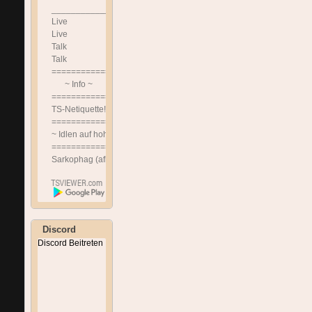
______________________________
Live
Live
Talk
Talk
==============================
~ Info ~
==============================
TS-Netiquette!!!
==============================
~ Idlen auf hohem Niveau ~
==============================
Sarkophag (afk Channel)
Discord
Discord Beitreten