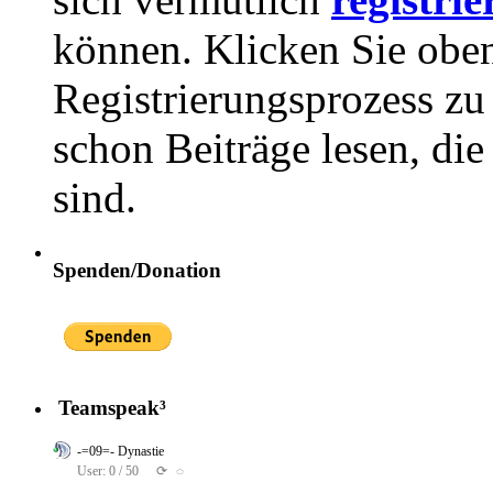
können. Klicken Sie oben
Registrierungsprozess zu 
schon Beiträge lesen, di
sind.
Spenden/Donation
Teamspeak³
-=09=- Dynastie
User: 0 / 50
⟳
◌