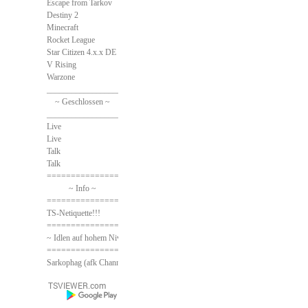
Escape from Tarkov
Destiny 2
Minecraft
Rocket League
Star Citizen 4.x.x DE
V Rising
Warzone
______________________________
~ Geschlossen ~
______________________________
Live
Live
Talk
Talk
==============================
~ Info ~
==============================
TS-Netiquette!!!
==============================
~ Idlen auf hohem Niveau ~
==============================
Sarkophag (afk Channel)