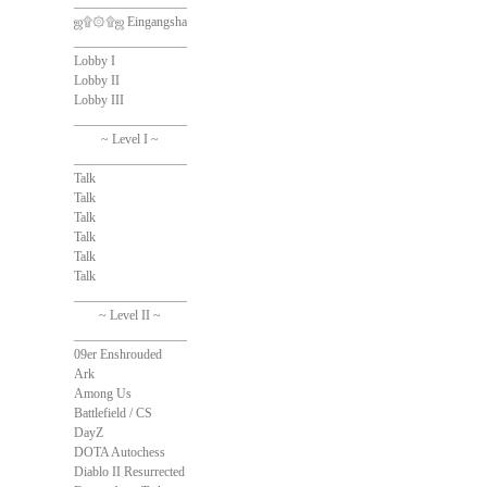
______________________________
ஜ۩۞۩ஜ Eingangshalle ஜ۩۞۩ஜ
______________________________
Lobby I
Lobby II
Lobby III
______________________________
~ Level I ~
______________________________
Talk
Talk
Talk
Talk
Talk
Talk
______________________________
~ Level II ~
______________________________
09er Enshrouded
Ark
Among Us
Battlefield / CS
DayZ
DOTA Autochess
Diablo II Resurrected