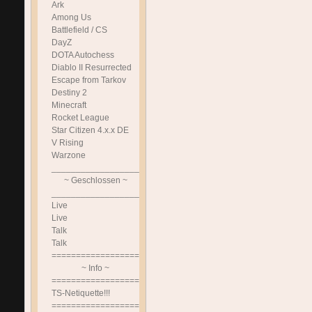
Ark
Among Us
Battlefield / CS
DayZ
DOTA Autochess
Diablo II Resurrected
Escape from Tarkov
Destiny 2
Minecraft
Rocket League
Star Citizen 4.x.x DE
V Rising
Warzone
______________________________
~ Geschlossen ~
______________________________
Live
Live
Talk
Talk
==============================
~ Info ~
==============================
TS-Netiquette!!!
==============================