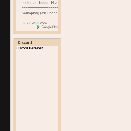
~ Idlen auf hohem Niveau ~
==============================
Sarkophag (afk Channel)
Discord
Discord Beitreten