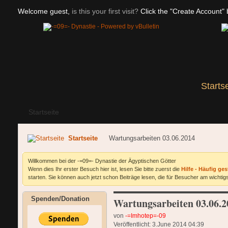
Welcome guest,
is this your first visit?
Click the "Create Account" b
Starts
Startseite
Startseite
Wartungsarbeiten 03.06.2014
Willkommen bei der -=09=- Dynastie der Ägyptischen Götter
Wenn dies Ihr erster Besuch hier ist, lesen Sie bitte zuerst die
Hilfe - Häufig ges
starten. Sie können auch jetzt schon Beiträge lesen, die für Besucher am wichtigs
Spenden/Donation
Wartungsarbeiten 03.06.2
von
-=Imhotep=-09
Veröffentlicht: 3.June 2014 04:39