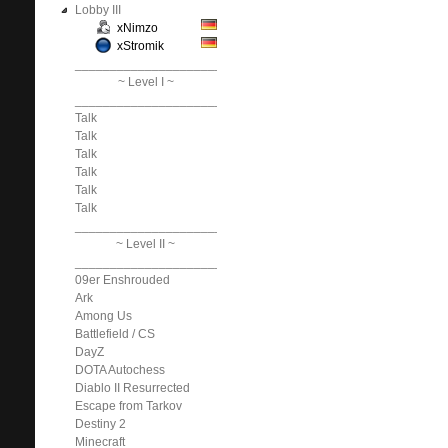
Lobby III
xNimzo
xStromik
______________________________
~ Level I ~
______________________________
Talk
Talk
Talk
Talk
Talk
Talk
______________________________
~ Level II ~
______________________________
09er Enshrouded
Ark
Among Us
Battlefield / CS
DayZ
DOTA Autochess
Diablo II Resurrected
Escape from Tarkov
Destiny 2
Minecraft