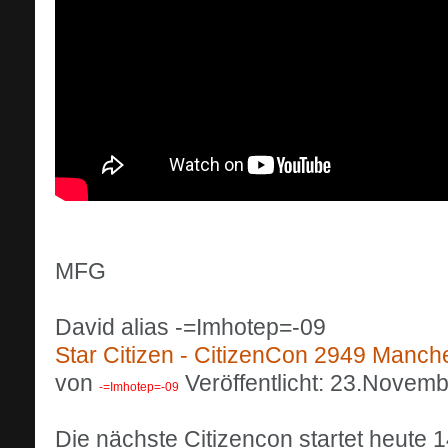
MFG
David alias -=Imhotep=-09
Star Citizen - CitizenCon 2949 Manch
von
Veröffentlicht: 23.Novem
-=Imhotep=-09
Die nächste Citizencon startet heute 1