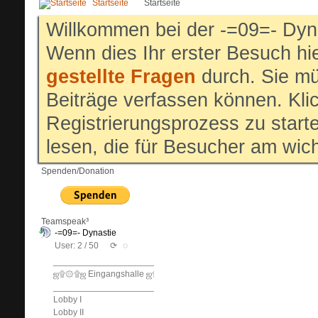
Startseite
Startseite
Willkommen bei der -=09=- Dyn
Wenn dies Ihr erster Besuch hier
gestellte Fragen
durch. Sie mü
Beiträge verfassen können. Klic
Registrierungsprozess zu start
lesen, die für Besucher am wich
Spenden/Donation
Teamspeak³
-=09=- Dynastie
User: 2 / 50
⟳
◌
______________________________
ஜ۩۞۩ஜ Eingangshalle ஜ۩۞۩ஜ
______________________________
Lobby I
Lobby II