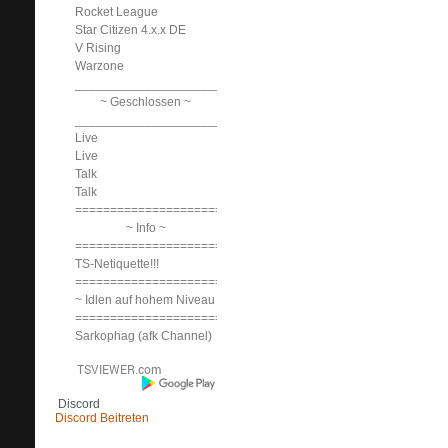
Rocket League
Star Citizen 4.x.x DE
V Rising
Warzone
______________________________
~ Geschlossen ~
______________________________
Live
Live
Talk
Talk
==============================
~ Info ~
==============================
TS-Netiquette!!!
==============================
~ Idlen auf hohem Niveau ~
==============================
Sarkophag (afk Channel)
Discord
Discord Beitreten