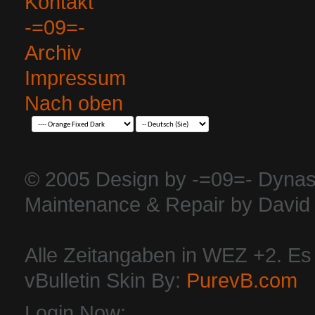
Kontakt
-=09=-
Archiv
Impressum
Nach oben
© 2005 Design by -=09=- Dynas
Maintenance & Repair by David 
Alle Zeitangaben in WEZ +2. Es i
vBulletin Skin By:
PurevB.com
Login Now: