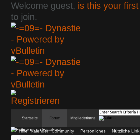
Welcome guest,
is this your first
to join.
Startseite
Forum
Mitgliederkarte
Hilfe
Kalender
Community
Persönliches
Nützliche Link