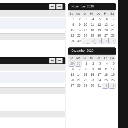
November 2020
←
→
So
Mo
Di
Mi
Do
Fr
Sa
1
2
3
4
5
6
7
8
9
10
11
12
13
14
15
16
17
18
19
20
21
22
23
24
25
26
27
28
29
30
1
2
3
4
5
Dezember 2020
So
Mo
Di
Mi
Do
Fr
Sa
←
→
29
30
1
2
3
4
5
6
7
8
9
10
11
12
13
14
15
16
17
18
19
20
21
22
23
24
25
26
27
28
29
30
31
1
2