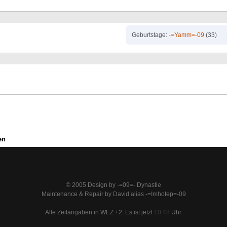
Geburtstage
-=Yamm=-09
(33)
en
© 2005 Design by -=09=- Dynastie
Maintenance & Repair by David alias -=Imhotep=-09
Alle Zeitangaben in WEZ +2. Es ist jetzt
10:48
Uhr.