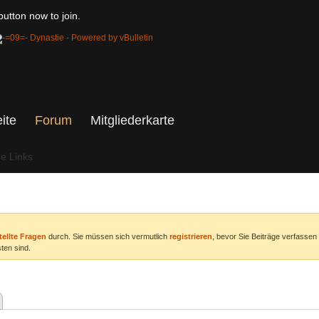
utton now to join.
eite
Forum
Mitgliederkarte
he Links
tellte Fragen
durch. Sie müssen sich vermutlich
registrieren
, bevor Sie Beiträge verfassen
ten sind.