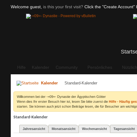
Welcome guest,
is this your first visit?
Click the "Create Account" b
Starts
Hilfe
Kalender
Community
Persönliches
Nützlic
Kalender
Standard-Kalender
Willkommen bei der -=09=- Dynastie der Ägyptischen Götter
Wenn dies Ihr erster Besuch hier ist, lesen Sie bitte zuerst die
Hilfe - Häufig ges
starten. Sie können auch jetzt schon Beiträge lesen, die für Besucher am wichtigs
Standard-Kalender
Jahresansicht
Monatsansicht
Wochenansicht
Tagesansicht