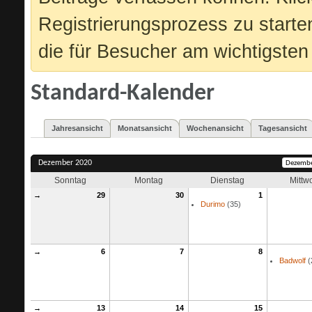
Registrierungsprozess zu starte
die für Besucher am wichtigsten 
Standard-Kalender
Jahresansicht
Monatsansicht
Wochenansicht
Tagesansicht
Dezember 2020
Sonntag
Montag
Dienstag
Mittw
→
29
30
1
Durimo
(35)
→
6
7
8
Badwolf
(
→
13
14
15