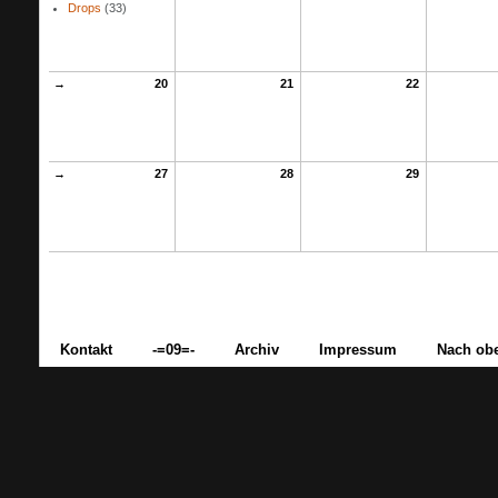
Drops
(33)
→
20
21
22
→
27
28
29
Kontakt
-=09=-
Archiv
Impressum
Nach ob