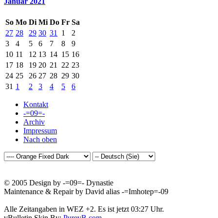
Januar 2021
So
Mo
Di
Mi
Do
Fr
Sa
27
28
29
30
31
1
2
3
4
5
6
7
8
9
10
11
12
13
14
15
16
17
18
19
20
21
22
23
24
25
26
27
28
29
30
31
1
2
3
4
5
6
Kontakt
-=09=-
Archiv
Impressum
Nach oben
© 2005 Design by -=09=- Dynastie
Maintenance & Repair by David alias -=Imhotep=-09
Alle Zeitangaben in WEZ +2. Es ist jetzt
03:27
Uhr.
vBulletin Skin By:
PurevB.com