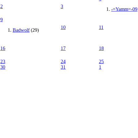
2
3
-=Yamm=-09
9
10
11
Badwolf
(29)
16
17
18
23
24
25
30
31
1