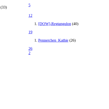
5
(33)
12
[DOW]-Regtangulon
(40)
19
Pennerchen_Kathie
(26)
26
2