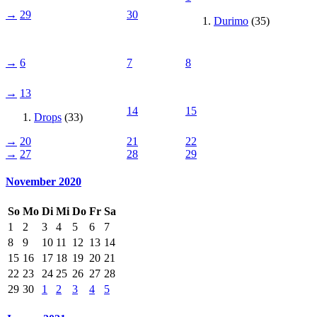
→
29
30
Durimo
(35)
→
6
7
8
→
13
14
15
Drops
(33)
→
20
21
22
→
27
28
29
November 2020
So
Mo
Di
Mi
Do
Fr
Sa
1
2
3
4
5
6
7
8
9
10
11
12
13
14
15
16
17
18
19
20
21
22
23
24
25
26
27
28
29
30
1
2
3
4
5