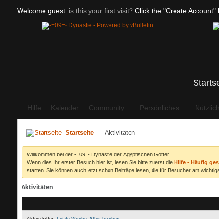
Welcome guest,
is this your first visit?
Click the "Create Account" b
Starts
Hilfe
Kalender
Community
Persönliches
Nützlic
Startseite
Aktivitäten
Willkommen bei der -=09=- Dynastie der Ägyptischen Götter
Wenn dies Ihr erster Besuch hier ist, lesen Sie bitte zuerst die
Hilfe - Häufig ges
starten. Sie können auch jetzt schon Beiträge lesen, die für Besucher am wichtigs
Aktivitäten
Aktive Filter:
Letzte Woche
Alles löschen