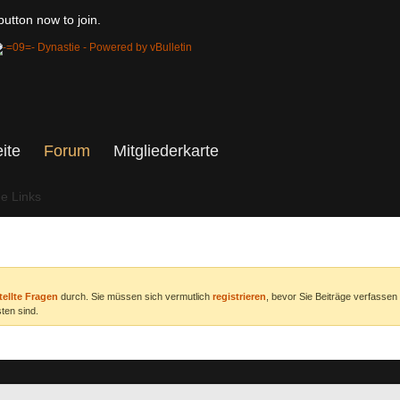
utton now to join.
eite
Forum
Mitgliederkarte
he Links
tellte Fragen
durch. Sie müssen sich vermutlich
registrieren
, bevor Sie Beiträge verfassen
ten sind.