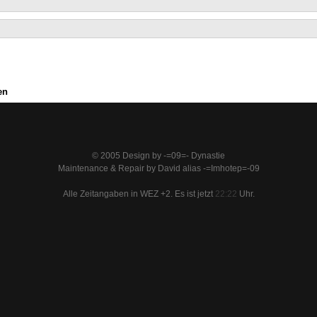
en
© 2005 Design by -=09=- Dynastie
Maintenance & Repair by David alias -=Imhotep=-09
Alle Zeitangaben in WEZ +2. Es ist jetzt
22:22
Uhr.